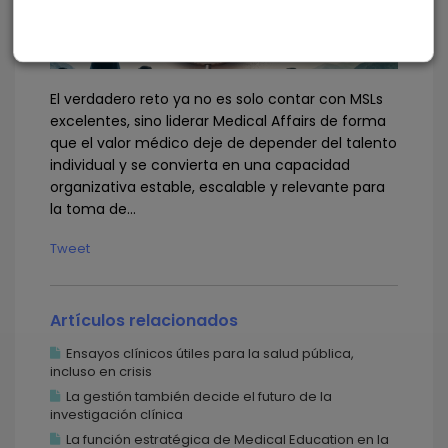
El verdadero reto ya no es solo contar con MSLs
excelentes, sino liderar Medical Affairs de forma
que el valor médico deje de depender del talento
individual y se convierta en una capacidad
organizativa estable, escalable y relevante para
la toma de...
Tweet
Artículos relacionados
Ensayos clínicos útiles para la salud pública,
incluso en crisis
La gestión también decide el futuro de la
investigación clínica
La función estratégica de Medical Education en la