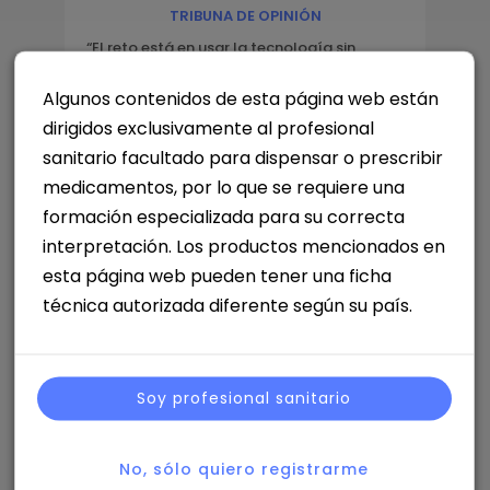
TRIBUNA DE OPINIÓN
“El reto está en usar la tecnología sin
perder la cercanía y el valor humano que
nos caracteriza”
Algunos contenidos de esta página web están
dirigidos exclusivamente al profesional
sanitario facultado para dispensar o prescribir
Artículo
medicamentos, por lo que se requiere una
Recursos Humanos
formación especializada para su correcta
interpretación. Los productos mencionados en
AGOSTO DE 2026
esta página web pueden tener una ficha
Del MSL estratégico al Medical Affairs
técnica autorizada diferente según su país.
como decision engine: liderazgo,
gobernanza e impacto en la toma de
decisiones.
Por Martina Riosalido. Fundadora. MSL Expert & Mentoring
Soy profesional sanitario
| Método MARIPOSA.
No, sólo quiero registrarme